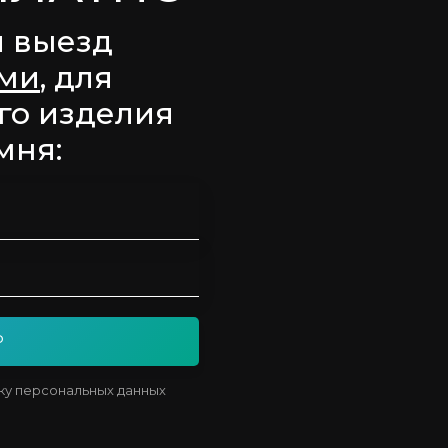
й выезд
ами
, для
го изделия
мня:
Р
тку персональных данных