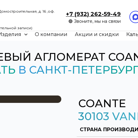
Домостроительная, д. 16 ,оф.
+7 (932) 262-59-49
🟢 Звоните, мы на связи
0
тельной записи)
Изделия
О компании
Акции и скидки
Кал
ЕВЫЙ АГЛОМЕРАТ COA
АТЬ
В САНКТ-ПЕТЕРБУР
COANTE
30103 VA
СТРАНА ПРОИЗВОДИ