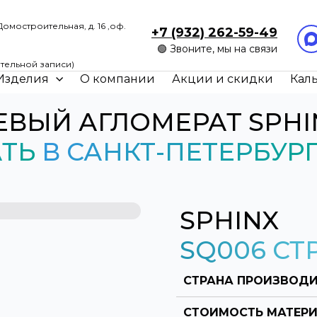
Домостроительная, д. 16 ,оф.
+7 (932) 262-59-49
🟢 Звоните, мы на связи
0
тельной записи)
Изделия
О компании
Акции и скидки
Кал
ЕВЫЙ АГЛОМЕРАТ SPH
АТЬ
В САНКТ-ПЕТЕРБУР
SPHINX
SQ006 СТ
СТРАНА ПРОИЗВОДИ
СТОИМОСТЬ МАТЕР