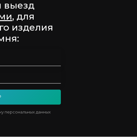
й выезд
ами
, для
го изделия
мня:
Р
тку персональных данных