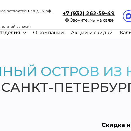
Домостроительная, д. 16 ,оф.
+7 (932) 262-59-49
🟢 Звоните, мы на связи
0
тельной записи)
Изделия
О компании
Акции и скидки
Кал
ННЫЙ ОСТРОВ ИЗ 
 САНКТ-ПЕТЕРБУР
Скидка н