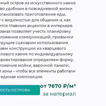
ный остров из искусственного камня
тво удобным в повседневной жизни.
рганизовать приготовление еды,
у с видимостью для общения и, как
ится главным акцентом в интерьере.
заказ позволяет учесть планировку
оложение коммуникаций, привычки
удущие сценарии использования.
аем конструкции из кварцевого
илового камня по индивидуальному
е проектирования определяем форму,
оложение мойки, варочной панели,
 зоны – чтобы все элементы работали
 единая композиция.
от 7670 ₽/м²
ОСТЬ ОСТРОВА
за материал