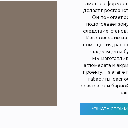
Грамотно оформлен
делает пространс
Он помогает о
подогревает зон
следствие, станов
Изготовление на 
помещения, расп
владельцев и б
Мы изготавлив
агломерата и акр
проекту. На этап
габариты, расп
розеток или барной
как
УЗНАТЬ СТОИМ