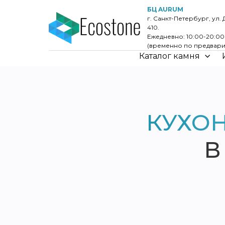
БЦ AURUM
г. Санкт-Петербург, ул. 
410.
Ежедневно: 10:00-20:0
(временно по предвари
Каталог камня
КУХО
В