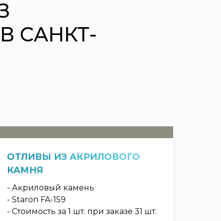
З
В САНКТ-
ОТЛИВЫ ИЗ АКРИЛОВОГО
ОТЛ
КАМНЯ
ИСК
- Акриловый камень
- Ак
- Staron FA-159
- Hi-
- Стоимость за 1 шт. при заказе 31 шт.
- Сто