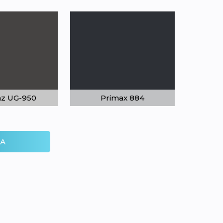
nz UG-950
Primax 884
ЛА