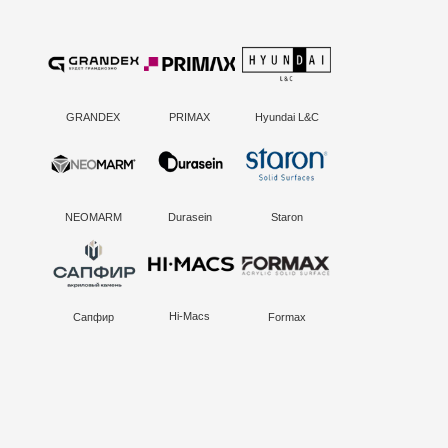
GRANDEX
PRIMAX
Hyundai L&C
NEOMARM
Durasein
Staron
Hi-Macs
Formax
Сапфир