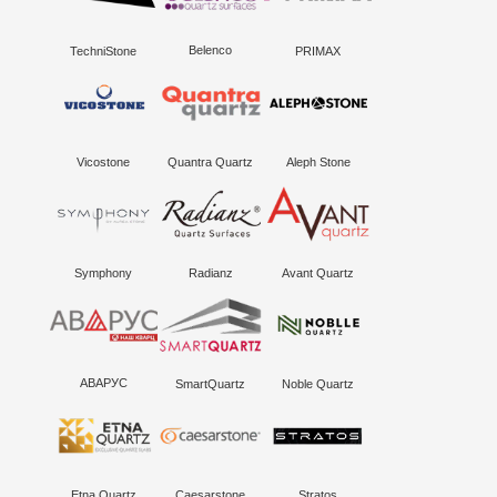
Belenco
PRIMAX
TechniStone
Vicostone
Quantra Quartz
Aleph Stone
Symphony
Radianz
Avant Quartz
АВАРУС
SmartQuartz
Noble Quartz
Etna Quartz
Caesarstone
Stratos